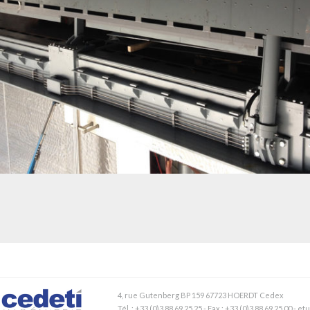
PROJET NOVARKA (TCHERNOBYL) – PORTES COULISSANTES ET TRAPPE
PIVOTANTE DANS LE GARAGE DE L’ARCHE, À 80M DU SOL
4, rue Gutenberg BP 159 67723 HOERDT Cedex
Tél. : +33 (0)3 88 69 25 25 - Fax : +33 (0)3 88 69 25 00 - 