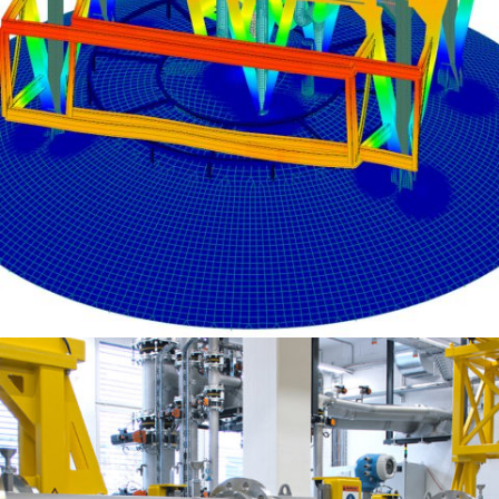
DIMENSIONNEMENT AUX ÉLÉMENT FINIS D’UNE SPHÈRE DE STOCKAGE DE
BUTADIÈNE (2400M³) ET STRUCTURE SUPPORT SOMMITALE