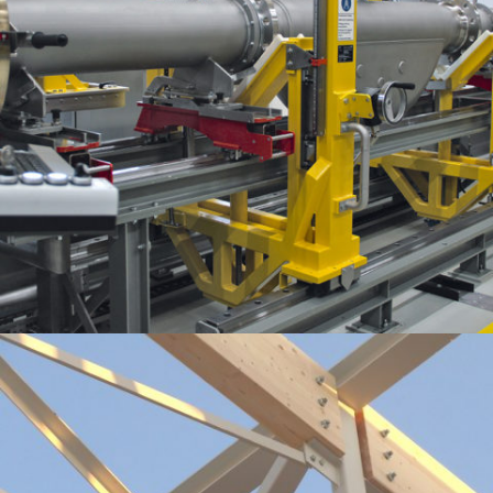
ENDRESS-HAUSER – BANC D’ÉTALONNAGE POUR APPAREILS DN50 À DN400