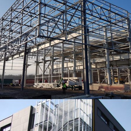
KUHN MGM – EXTENSION DE L’UNITÉ DE RÉCEPTION – MONTAGE –
EXPÉDITION. ETUDES AVP-PRO-EXE. ENVIRON 2400T DE CHARPENTE.