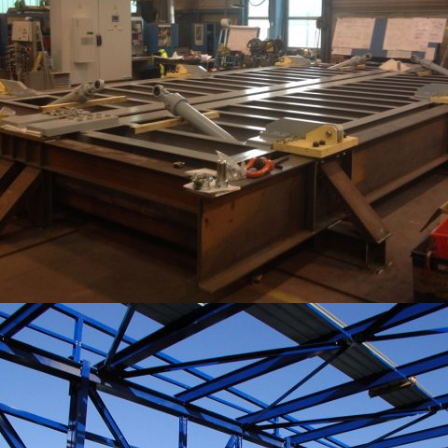
TRAPPE BIOLOGIQUE MOTORISÉE POUR ATELIER D’ENTRETIEN – HAUTEUR 80M
– SARCOPHAGE TCHERNOBYL NOVARKA