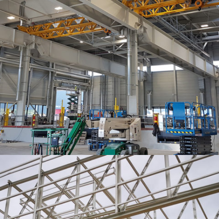
KUHN MGM – EXTENSION DE L’UNITÉ DE RÉCEPTION – MONTAGE –
EXPÉDITION. ETUDES AVP-PRO-EXE. ENVIRON 2400T DE CHARPENTE.