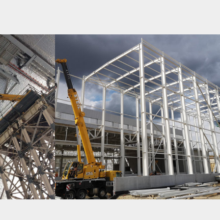
ORTES
SEW FORBACH – BÂTIMENT FONDERIE + MAGASIN
 DANS LE GARAGE
GRANDE HAUTEUR. ENVIRON 1000T DE CHARPENTE.