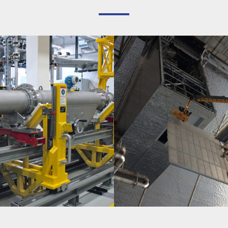
 – BANC D’ÉTALONNAGE POUR
PROJET NOVARKA (TCHERNOBYL) – P
 À DN400
COULISSANTES ET TRAPPE PIVOTANTE